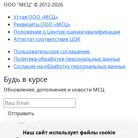
ООО "МСЦ" © 2012-2026
Устав ООО «МСЦ»
Реквизиты ООО «МСЦ»
Положение о Центре оценки квалификации
Аттестат соответствия ЦОК
Пользовательское соглашение
Политика обработки персональных данных
Согласие на обработку персональных данных
Будь в курсе
Обновления, дополнения и новости МСЦ
Отправить
Я даю
Согласие на на обработку персональных
Наш сайт использует файлы cookie
данных
на условиях
Политики обработки